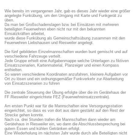
Wie bereits im vergangenen Jahr, gab es dieses Jahr wieder eine größer
angelegte Funkübung, um den Umgang mit Karte und Funkgerät zu
üben.
Da man bei Großschadenslagen bzw. bei Einsätzen mit mehreren
beteiligten Feuerwehren eben nicht nur mit den bekannten
Einsatzkräften arbeitet,
wurde diese Funkübung als Gemeinschaftsübung zusammen mit den
Feuerwehren Liebshausen und Riesweiler angelegt.
Die fünf gebildeten Einzelmannschaften wurden bunt gemischt und auf
verschiedene Fahrzeuge verteilt.
Jede Gruppe erhielt eine Aufgabenmappe welche Unterlagen zu fiktiven
Einsatzszenarien, Kartenmaterial, Planzeiger und einen Kompass
enthielten.
So waren verschiedene Koordinaten anzufahren, kleinere Aufgaben vor
Ort zu lösen und ein ordnungsgemäßer Funkverkehr zur Abarbeitung
von Einsatzszenarien zu führen
Die zentrale Steuerung der Übung erfolgte über die im Gerätehaus der
FF Riesweiler eingerichtete FEZ (Feuerwehreinsatzzentrale).
Am ersten Punkt war für die Mannschaften eine Versorgungsstation
eingerichtet, so dass es von dort aus dann gestärkt auf den Rest der
Strecke gehen konnte.
Nach ca. drei Stunden trafen die Mannschaften dann wieder am
Gerätehaus in Riesweiler ein, wo dann die Abschlussbesprechung bei
gutem Essen und kühlen Getränken erfolgt.
Eine Wiederholung im nächsten Jahr wurde durch alle Beteiligten nicht