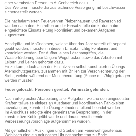
einer vermissten Person im Außenbereich dazu.
Des Weiteren musste die ausreichende Versorgung mit Löschwasser
sichergestellt werden.
Die nachalarmierten Feuerwehren Pleizenhausen und Rayerschied
wurden nach dem Eintreffen an der Einsatzstelle direkt durch die
eingerichtete Einsatzleitung koordiniert und bekamen Aufgaben
zugewiesen.
Handgriffe und Maßnahmen, welche über das Jahr verteilt oft separat
geübt wurden, mussten in diesem Einsatz richtig kombiniert und
koordiniert werden. Der Aufbau eines Löschangriffes, die
Wasserförderung über längere Wegstrecken sowie das Arbeiten mit
Leitern und Leinen gehörten dazu.
Hinzu kam jedoch auch der Einsatz von selbst konstruierten Übungs-
Atemschutzgeräten, zusammen mit Brillen zur Verschlechterung der
Sicht, welche während der Menschenrettung (Puppe mit 75kg) getragen
werden mussten.
Feuer gelöscht. Personen gerettet. Vermisste gefunden.
Nach erfolgreicher Abarbeitung aller Aufgaben, welche den eingesetzten
Kräften teilweise einiges an Ausdauer und koordinativen Fähigkeiten
abverlangten, konnte die Übung zufriedenstellend beendet werden.
Im Anschluss erfolgte eine gemeinsame Besprechung, in der
konstruktive Kritik geübt wurde und daraus resultierende
Verbesserungsvorschläge aufgenommen wurden.
Mit gemütlichem Ausklingen und Stärken am Feuerwehrgerätehaus
Wahlbach ging ein gelungener Übungsnachmittag zu Ende.