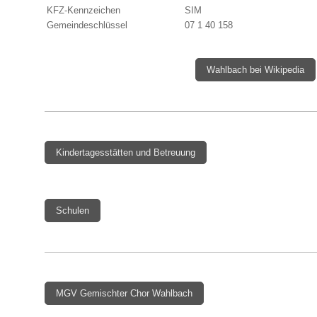
KFZ-Kennzeichen
SIM
Gemeindeschlüssel
07 1 40 158
Wahlbach bei Wikipedia
Kindertagesstätten und Betreuung
Schulen
MGV Gemischter Chor Wahlbach