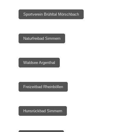
Sportverein Brühltal Mörschbach
Naturfreibad Simmern
Waldsee Argenthal
Freizeitbad Rheinböllen
Hunsrückbad Simmern