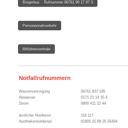
Bürgerbus Rufnummer 06761 90 17 87 3
Personennahverkehr
Mitfahrerzentrale
Notfallrufnummern
Wasserversorgung
06761 837 195
Abwasser
0171 21 14 35 4
Strom
0800 411 22 44
ärztlicher Notdienst
116 117
Apothekennotdienst
01805 25 88 25 55494