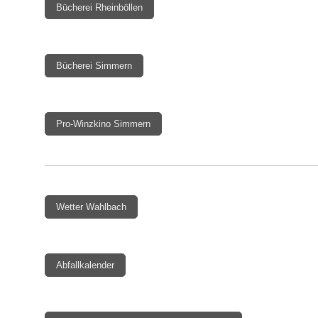
Bücherei Rheinböllen
Bücherei Simmern
Pro-Winzkino Simmern
Wetter Wahlbach
Abfallkalender