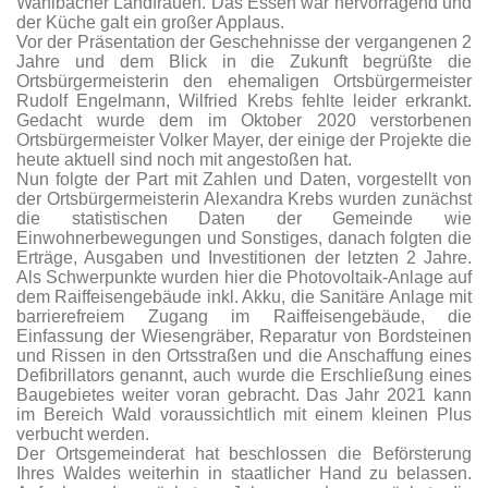
Wahlbacher Landfrauen. Das Essen war hervorragend und
der Küche galt ein großer Applaus.
Vor der Präsentation der Geschehnisse der vergangenen 2
Jahre und dem Blick in die Zukunft begrüßte die
Ortsbürgermeisterin den ehemaligen Ortsbürgermeister
Rudolf Engelmann, Wilfried Krebs fehlte leider erkrankt.
Gedacht wurde dem im Oktober 2020 verstorbenen
Ortsbürgermeister Volker Mayer, der einige der Projekte die
heute aktuell sind noch mit angestoßen hat.
Nun folgte der Part mit Zahlen und Daten, vorgestellt von
der Ortsbürgermeisterin Alexandra Krebs wurden zunächst
die statistischen Daten der Gemeinde wie
Einwohnerbewegungen und Sonstiges, danach folgten die
Erträge, Ausgaben und Investitionen der letzten 2 Jahre.
Als Schwerpunkte wurden hier die Photovoltaik-Anlage auf
dem Raiffeisengebäude inkl. Akku, die Sanitäre Anlage mit
barrierefreiem Zugang im Raiffeisengebäude, die
Einfassung der Wiesengräber, Reparatur von Bordsteinen
und Rissen in den Ortsstraßen und die Anschaffung eines
Defibrillators genannt, auch wurde die Erschließung eines
Baugebietes weiter voran gebracht. Das Jahr 2021 kann
im Bereich Wald voraussichtlich mit einem kleinen Plus
verbucht werden.
Der Ortsgemeinderat hat beschlossen die Beförsterung
Ihres Waldes weiterhin in staatlicher Hand zu belassen.