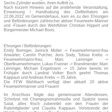
Sechs-Zylinder wurden, ihren Auftritt zu.
Nach kurzem Hinweis auf die anstehende Veranstaltung,
Einweisung / Handhabung des Defibrillators am
22.06.2022 im Gemeindehaus, kam es zu den Ehrungen
und Beförderungen zahlreicher aktiver Feuerwehr-Männer
und -Frauen durch den Wehrführer Christian Hippert und
Bürgermeister Michael Boos.
Ehrungen / Beförderungen:
Emily Borniger, Jannick Müller -> Feuerwehrmann/-frau
Anwärter; Carolin Pulcher, Jens Sody, Tobias Krebs ->
Feuerwehrmann/-frau; Marc Leininger ->
Oberfeuerwehrmann; Lukas Franner -> Brandmeister; Marc
Leininger, Michael Engelmann -> 15 Jahre bereits im
Frühjahr durch Landrat Volker Boch geehrt Thomas
Kappaun und Andreas Krebs -> 35 Jahre.
Die FFW Wahlbach verfügt über aktuell 20 aktive
Feuerwehrmänner und Frauen!
Im Anschluss folgte das gemeinsame Abendessen,
Schnitzel mit Champignonrahmsoße und Spätzle sowie
Salat, alles frisch zubereitet von den Frauen der
Ratsmitglieder und Claudia Kappaun, Vorsitzende der