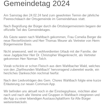
Gemeindetag 2024
Am Samstag den 24.02.24 fand zum gewohnten Termin der jährliche
Peereschdaach der Ortsgemeinde im Gemeindehaus statt.
Nach Begrüßung der Bürger durch die Ortsbürgermeisterin begann der
offizielle Teil des Gemeindetages.
Als Gäste waren nach Wahlbach gekommen, Frau Cornelia Berger die
neue Revierförsterin und Herr Thomas Meurer als Vertreter von Herrn
Bürgermeister Boos.
Nicht anwesend, weil im wohlverdienten Urlaub mit der Familie, der
neue Jagdpächter Herr Dr. Christopher Wagenknecht, als Vertreter
gekommen Herr Norman Telch.
Vorab schickte er schon Fleisch aus dem Wahlbacher Wald, welches
von den „Dartfreunden Wahlbach“ hervorragend zubereitet wurde, ein
herzliches Dankeschön nochmal hierfür.
Nach den Liedvorträgen des Gem. Chores Wahlbach folgte eine kurze
Erläuterung zur neuen Communi App.
Wir befinden uns aktuell noch in der Einstiegsphase, möchten aber
nach und nach alle Vereine und Gruppen in Wahlbach integrieren und
die App zu einer lebendigen Austauschplattform für Alle Bürger
weiterentwickeln.