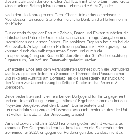
diesem Jahr auch der Gem. Chor Wahlbach mit Chorleiterin Irene Kreta
wieder seinen Beitrag leisten konnte, ebenso die Acht-Zylinder.
Nach den Liedvorträgen des Gem. Chores folgte das gemeinsame
Abendessen, an dieser Stelle der Herzliche Dank an die Helferinnen in
der Küche.
Gut gestärkt folgte der Part mit Zahlen, Daten und Fakten zunächst die
statistischen Daten der Gemeinde, danach die Erträge, Ausgaben und
Investitionen des letzten Jahres. Ein positives Ergebnis hat sich bei die
Photovoltaik-Anlage auf dem Raiffeisengebäude inkl. Akku gezeigt, so
konnten durch den selbstgenutzten Strom und durch die
Einspeisevergütung die Kosten für den Strom der Straßenbeleuchtung,
Jugendraum, Bauhof und Feuerwehr gedeckt werden.
Der erzielte Erlös aus dem veranstalteten Dorffest durch die Dorfjugend
wurde zu gleichen Teilen, als Spende im Rahmen des Posaunenchor-
und Nikolaus Auftritts am Dorfplatz, an die Tafel Rhein-Hunsrück und
den Verein zur Unterstützung bedürftiger Kinder in Rumänien e.V.
übergeben.
Beide bedankten sich vielmals bei der Dorfjugend für Ihr Engagement
und die Unterstützung. Keine „sichtbaren“ Ergebnisse konnten bei den
Projekten Baugebiet „Auf den Bitzen“, Bushaltestelle und
Feuerwehrfahrzeug vorgestellt werden, was nicht bedeutet das der Rat
mit vollem Einsatz an der Umsetzung arbeitet.
Wir sind zuversichtlich in 2023 hier einen großen Schritt vorwärts zu
kommen. Der Ortsgemeinderat hat beschlossen die Steuersätze der
Gemeinde für 2023, entgegen der Forderungen des Landes, nicht auf