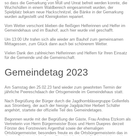
so dass die Gemarkung von Müll und Unrat befreit werden konnte, die
Wuchshüllen in einem Waldbereich eingesammelt wurden, der
Spielplatz bekam neue Hackschnitzel, die Bänke in der Gemarkung
wurden aufgestellt und Kleinigkeiten repariert.
Vom Wetter verschont blieben die fleißigen Helferinnen und Helfer im
Gemeindehaus und im Bauhof, auch hier wurde viel geschafft.
Um 13:00 Uhr trafen sich alle wieder am Bauhof zum gemeinsamen
Mittagessen, zum Glück dann auch bei schönerem Wetter.
Vielen Dank den zahlreichen Helferinnen und Helfern für Ihren Einsatz
für die Gemeinde und die Gemeinschaft.
Gemeindetag 2023
Am Samstag den 25.02.23 fand wieder zum gewohnten Termin der
jährliche Peereschdaach der Ortsgemeinde im Gemeindehaus statt.
Nach Begrüßung der Bürger durch die Jagdhornbläsergruppe Gollenfels
aus Stromberg, der auch der hiesige Jagdpächter Herbert Schäfer
angehört, startete der offizielle Teil des Gemeindetages.
Begonnen wurde mit der Begrüßung der Gäste, Frau Andrea Etzkorn als
Vertreterin von Herrn Bürgermeister Boos und Herrn Duepres derzeit
Förster des Forstreviers Argenthal sowie der ehemaligen
Ortsbürgermeister, besonders freute es die Ortsbürgermeisterin das in