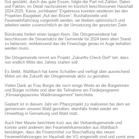
Gut gestärkt, durch das gute Essen, folgte der Part mit Zahlen, Daten
und Fakten, im Detail nachzulesen im kürzlich beschlossenen Haushalt
2024-2025. Keine „sichtbaren“ Ergebnisse konnten wiederum bei den
Projekten Baugebiet „Auf den Bitzen“, Bushaltestelle und
Feuerwehrfahrzeug vorgestellt werden, wir bleiben optimistisch und
arbeiten weiter zuversichtlich an der Umsetzung der gesetzten Ziele.
Bürokratie fordert einen langen Atem. Der Ortsgemeinderat hat
beschlossen die Steuersätze der Gemeinde für 2024 beim alten Stand
zu belassen, wohlwissend das die Finanzlage genau im Auge behalten
werden muss.
Die Ortsgemeinde nimmt am Projekt „Zukunfts-Check-Dorf“ teil, dass
nun endlich Mitte des Jahres starten soll.
Es bleibt, Wahlbach hat keine Schulden und verfügt über ausreichend
Mittel um die Zukunft der Ortsgemeinde aktiv zu gestalten.
Vielen Dank an Frau Berger die noch einige Worte an die Bürgerinnen
und Bürger richtete und über die Teilnahme am Förderprogramm
„Klimaangepasstes Waldmanagement“ berichtete.
Geplant ist in diesem Jahr ein Pflanzprojekt zu realisieren bei dem wir
gemeinsam unseren Wald gestalten, ebenfalls findet wieder ein
Umwelttag in Gemarkung und Wald statt.
Auch Herr Meurer berichtete kurz aus der Verbandsgemeinde und
konnte unter anderem den Feuerwehrkameraden aus Wahlbach
bestätigen, dass die Finanzmittel zur Beschaffung des neuen
Feuerwehfahrzeuges im Haushalt der VG eingestellt sind und somit eine