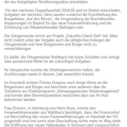
die neu festgelegten Nivellierungssätze anzuheben.
Für den nächsten Doppelhaushalt 2024/25 wird im Herbst entschieden.
Aufgaben der nächsten Jahre werden zunächst die Erschließung des
Baugebietes „Auf den Bitzen“, die Umgestaltung der Bushaltestelle,
Anpassungen im Bauhof für das neue Feuerwehrfahrzeug und die
Einführung von Wiederkehrenden Beiträgen sein.
Die Ortsgemeinde nimmt am Projekt „Zukunfts-Check-Dorf“ teil. Alles
nicht zuletzt unter der Vorgabe auch die alltäglichen Anliegen der
Ortsgemeinde und Ihrer Bürgerinnen und Bürger nicht zu
vernachlässigen.
Es bleibt, die Ortsgemeinde Wahlbach hat keine Schulden und verfügt
über ausreichend Mittel für die zukünftigen Aufgaben.
Ihr Versprechen konnte die Ortsbürgermeisterin halten, die
Ausführungen waren in diesem Jahr wesentlich kürzer!
Im Anschluß richtete Förster Duepres noch einige Worte an die
Bürgerinnen und Bürger und berichtete unter anderem über die
Teilnahme am Förderprogramm „Klimaangepasstes Waldmanagement“
und konnte allen Brennholzwerbern versichern dass sie Ihr Holz
bekommen werden.
Frau Etzkorn, in Vertretung von Herrn Boos, konnte den
Feuerwehrkameraden aus Wahlbach bestätigen, dass die Finanzmittel
zur Beschaffung des neuen Feuerwehfahrzeuges im Haushalt der VG
eingestellt sind und somit einer Beschaffung nichts mehr im Weg steht.
Die Eröffnung des neuen Hallenbades in Simmern wird voraussichtlich